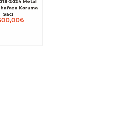
018-2024 Metal
uhafaza Koruma
Sacı
500,00₺