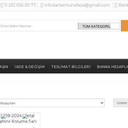
0 532 056 30 77
info.kartermuhafaza@gmail.com
Bank
AŞIN
İADE & DEĞIŞIM
TESLIMAT BILGILERI
BANKA HESAPLA
Göster