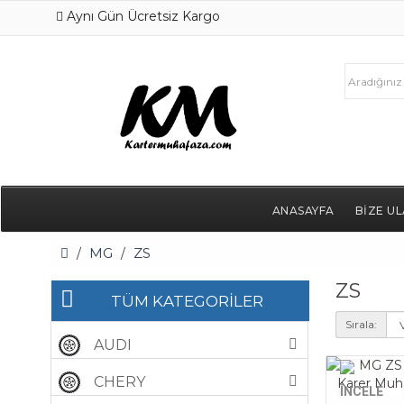
Aynı Gün Ücretsiz Kargo
ANASAYFA
BİZE UL
MG
ZS
ZS
TÜM KATEGORİLER
Sırala:
AUDI
CHERY