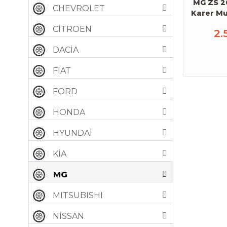
MG ZS 2
CHEVROLET
Karer M
CİTROEN
2.
DACİA
FIAT
FORD
HONDA
HYUNDAİ
KİA
MG
MITSUBISHI
NİSSAN