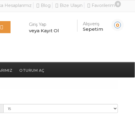
0
a Hesaplarımız
Blog
Bize Ulaşın
Favorilerim
Alışveriş
Giriş Yap
0
Sepetim
veya Kayıt Ol
RIMIZ
OTURUM AÇ
: