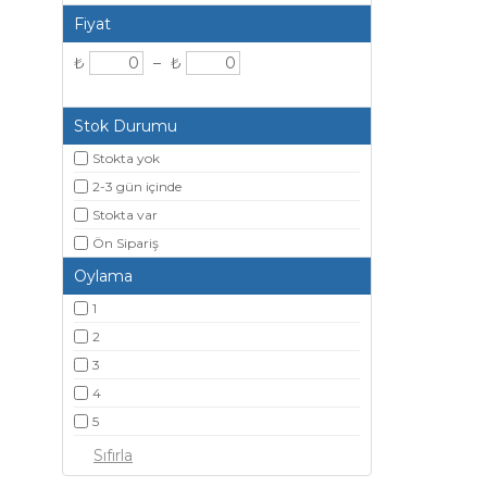
Fiyat
₺
–
₺
Stok Durumu
Stokta yok
2-3 gün içinde
Stokta var
Ön Sipariş
Oylama
1
2
3
4
5