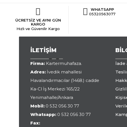
WHATSAPP
05320563077
ÜCRETSİZ VE AYNI GÜN
KARGO
Hızlı ve Güvenilir Kargo
İLETIŞIM
BIL
Firma:
Kartermuhafaza.
İade
Adres:
İvedik mahallesi
Tesli
Havalandırmacılar (1468.) cadde
Hakk
Ka-Cl İş Merkezi 165/22
Gizlil
Yenimahalle/Ankara
Kişis
Mobil:
0 532 056 30 77
Veri
Whatsapp:
0 532 056 30 77
Kamp
Fax: